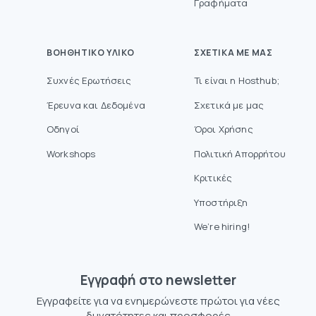
Γραφήματα
ΒΟΗΘΗΤΙΚΌ ΥΛΙΚΌ
ΣΧΕΤΙΚΆ ΜΕ ΜΑΣ
Συχνές Ερωτήσεις
Τι είναι η Hosthub;
Έρευνα και Δεδομένα
Σχετικά με μας
Οδηγοί
Όροι Χρήσης
Workshops
Πολιτική Απορρήτου
Κριτικές
Υποστήριξη
We’re hiring!
Eγγραφή στο newsletter
Εγγραφείτε για να ενημερώνεστε πρώτοι για νέες
δυνατότητες και προσφορές