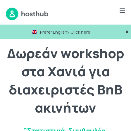
×
Prefer English? Click here
Δωρεάν workshop
στα Χανιά για
διαχειριστές BnB
ακινήτων
”Στατιστικά, Συμβουλές,