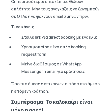
Οι περισσότεροι επισκέπτες θέλουν
απλότητα. Μην τους αναγκάζεις να ξαναμπούν
σε OTAs ή να ψάχνουν email 3 μηνών πριν.
Τι να κάνεις:
Στείλε link για direct booking με ένα κλικ
Χρησιμοποίησε ένα απλό booking
request form
Μείνε διαθέσιμος σε WhatsApp,
Messenger ή email για ερωτήσεις
Όσο πιο άμεση η επικοινωνία, τόσο πιο άμεση
η επόμενη κράτηση.
Συμπέρασμα: Το καλοκαίρι είναι
μόνο η αρχή!