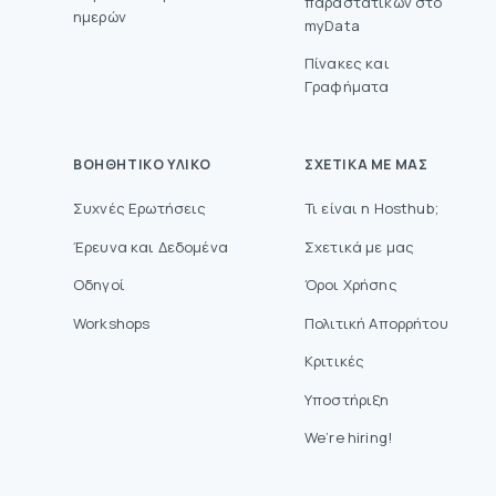
παραστατικών στο
ημερών
myData
Πίνακες και
Γραφήματα
ΒΟΗΘΗΤΙΚΌ ΥΛΙΚΌ
ΣΧΕΤΙΚΆ ΜΕ ΜΑΣ
Συχνές Ερωτήσεις
Τι είναι η Hosthub;
Έρευνα και Δεδομένα
Σχετικά με μας
Οδηγοί
Όροι Χρήσης
Workshops
Πολιτική Απορρήτου
Κριτικές
Υποστήριξη
We’re hiring!