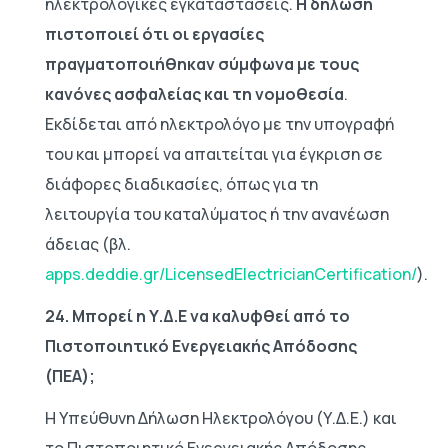
ηλεκτρολογικές εγκαταστάσεις.
Η δήλωση
πιστοποιεί ότι οι εργασίες
πραγματοποιήθηκαν σύμφωνα με τους
κανόνες ασφαλείας και τη νομοθεσία
.
Εκδίδεται από ηλεκτρολόγο με την υπογραφή
του και μπορεί να απαιτείται για έγκριση σε
διάφορες διαδικασίες, όπως για τη
λειτουργία του καταλύματος ή την ανανέωση
άδειας (βλ.
apps.deddie.gr/LicensedElectricianCertification/
).
24. Μπορεί η Υ.Δ.Ε να καλυφθεί από το
Πιστοποιητικό Ενεργειακής Απόδοσης
(ΠΕΑ);
Η Υπεύθυνη Δήλωση Ηλεκτρολόγου (Υ.Δ.Ε.) και
το Πιστοποιητικό Ενεργειακής Απόδοσης