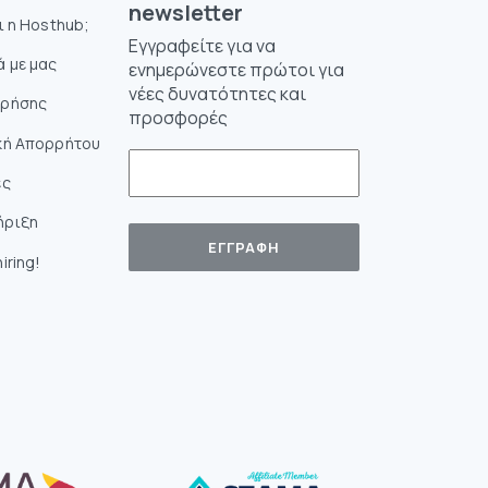
newsletter
αι η Hosthub;
Εγγραφείτε για να
ά με μας
ενημερώνεστε πρώτοι για
νέες δυνατότητες και
Χρήσης
προσφορές
κή Απορρήτου
ές
ήριξη
iring!