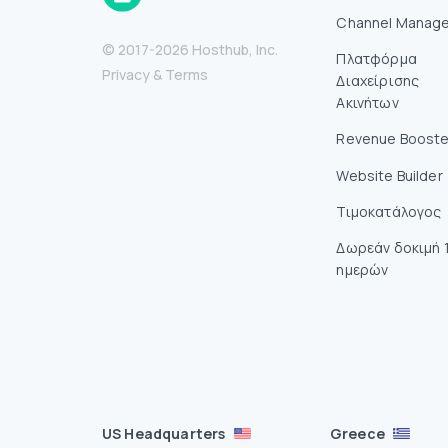
Channel Manage
© 2017-2026 Hosthub, Inc.
Πλατφόρμα
Privacy
&
Terms
Διαχείρισης
Ακινήτων
Revenue Booste
Website Builder
Τιμοκατάλογος
Δωρεάν δοκιμή 
ημερών
US Headquarters
Greece