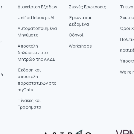
r
Διαχείριση Εξόδων
Συχνές Ερωτήσεις
Τι είν
Unified Inbox με AI
Έρευνα και
Σχετικ
Δεδομένα
Αυτοματοποιημένα
Όροι 
Μηνύματα
Οδηγοί
Πολιτι
r
Aποστολή
Workshops
Κριτικ
δηλώσεων στο
Mητρώο της ΑΑΔΕ
Υποστ
Έκδοση και
We’re h
14
αποστολή
παραστατικών στο
myData
Πίνακες και
Γραφήματα