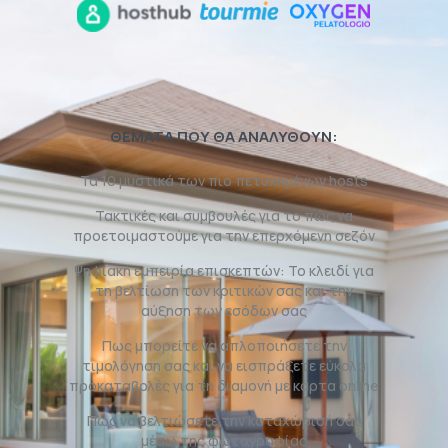
ΘΕΜΑΤΑ ΠΟΥ ΘΑ ΑΝΑΛΥΘΟΥΝ:
Τα 10 μυστικά των πιο πετυχημένων hosts
Τακτικές και συμβουλές για το πώς να
προετοιμαστούμε για την επερχόμενη σεζόν
Ψηφιακή εμπειρία επισκεπτών: Το κλειδί για
τη βελτίωση των κριτικών σας και την
αύξηση των εσόδων σας
Πως μπορείτε να απλοποιήσετε την
τιμολόγηση σας και να εισπράξετε εύκολα
προκαταβολές για τη διαμονή με κάρτα online
Πως να βελτιώσετε την καταχώρισή σας
μέσω της φωτογραφίας