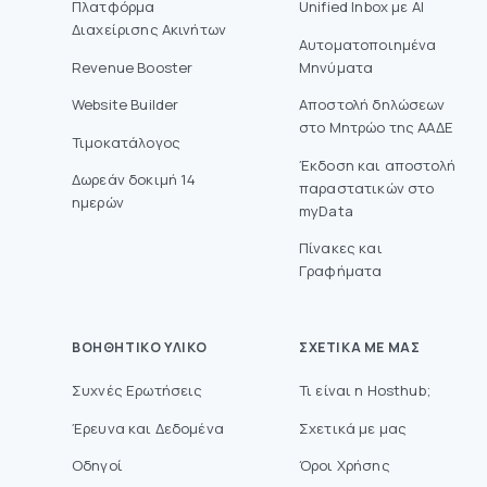
Πλατφόρμα
Unified Inbox με AI
Διαχείρισης Ακινήτων
Αυτοματοποιημένα
Revenue Booster
Μηνύματα
Website Builder
Aποστολή δηλώσεων
στο Mητρώο της ΑΑΔΕ
Τιμοκατάλογος
Έκδοση και αποστολή
Δωρεάν δοκιμή 14
παραστατικών στο
ημερών
myData
Πίνακες και
Γραφήματα
ΒΟΗΘΗΤΙΚΌ ΥΛΙΚΌ
ΣΧΕΤΙΚΆ ΜΕ ΜΑΣ
Συχνές Ερωτήσεις
Τι είναι η Hosthub;
Έρευνα και Δεδομένα
Σχετικά με μας
Οδηγοί
Όροι Χρήσης