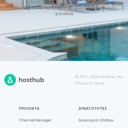
Στο τέλος θα έχουμε και μια έκπληξη 🎁
για σένα
© 2017-2026 Hosthub, Inc.
Privacy
&
Terms
ΠΡΟΙΌΝΤΑ
ΔΥΝΑΤΌΤΗΤΕΣ
Channel Manager
Διαχείριση Εξόδων