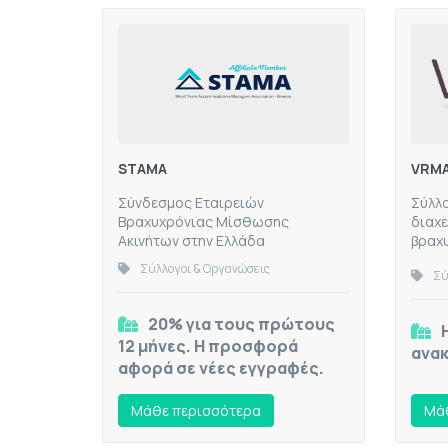
STAMA
VRM
Σύνδεσμος Εταιρειών
Σύλλο
Βραχυχρόνιας Μίσθωσης
διαχε
Ακινήτων στην Ελλάδα
βραχ
Σύλλογοι & Οργανώσεις
Σύ
20% για τους πρώτους
12 μήνες. Η προσφορά
ανακ
αφορά σε νέες εγγραφές.
Mάθε περισσότερα
Mάθ