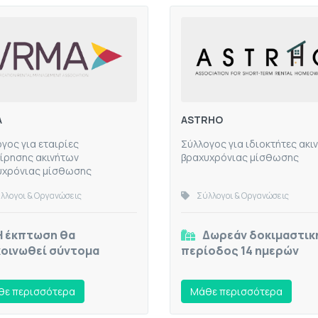
A
ASTRHO
γος για εταιρίες
Σύλλογος για ιδιοκτήτες ακι
ίρησης ακινήτων
βραχυχρόνιας μίσθωσης
υχρόνιας μίσθωσης
λλογοι & Οργανώσεις
Σύλλογοι & Οργανώσεις
Η έκπτωση θα
Δωρεάν δοκιμαστικ
οινωθεί σύντομα
περίοδος 14 ημερών
ε περισσότερα
Mάθε περισσότερα