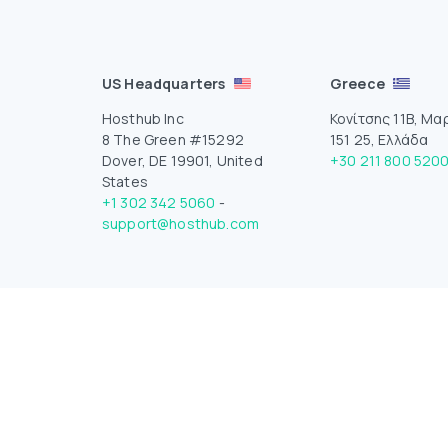
US Headquarters
Greece
Hosthub Inc
Κονίτσης 11Β, Μα
8 The Green #15292
151 25, Ελλάδα
Dover, DE 19901, United
+30 211 800 520
States
+1 302 342 5060
-
support@hosthub.com