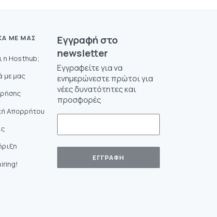
ΚΆ ΜΕ ΜΑΣ
Eγγραφή στο
newsletter
αι η Hosthub;
Εγγραφείτε για να
ά με μας
ενημερώνεστε πρώτοι για
νέες δυνατότητες και
Χρήσης
προσφορές
κή Απορρήτου
ές
ήριξη
iring!