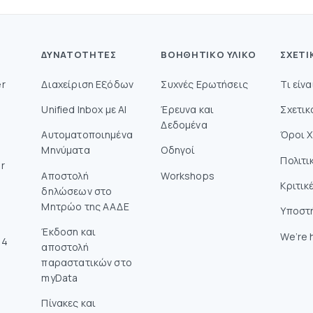
ΔΥΝΑΤΌΤΗΤΕΣ
ΒΟΗΘΗΤΙΚΌ ΥΛΙΚΌ
ΣΧΕΤΙ
r
Διαχείριση Εξόδων
Συχνές Ερωτήσεις
Τι είν
Unified Inbox με AI
Έρευνα και
Σχετικ
Δεδομένα
Αυτοματοποιημένα
Όροι 
Μηνύματα
Οδηγοί
Πολιτι
r
Aποστολή
Workshops
Κριτικ
δηλώσεων στο
Mητρώο της ΑΑΔΕ
Υποστ
Έκδοση και
We’re h
14
αποστολή
παραστατικών στο
myData
Πίνακες και