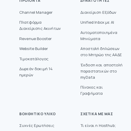
ΠΡΟΙΌΝΤΑ
ΔΥΝΑΤΌΤΗΤΕΣ
Channel Manager
Διαχείριση Εξόδων
Πλατφόρμα
Unified Inbox με AI
Διαχείρισης Ακινήτων
Αυτοματοποιημένα
Revenue Booster
Μηνύματα
Website Builder
Aποστολή δηλώσεων
στο Mητρώο της ΑΑΔΕ
Τιμοκατάλογος
Έκδοση και αποστολή
Δωρεάν δοκιμή 14
παραστατικών στο
ημερών
myData
Πίνακες και
Γραφήματα
ΒΟΗΘΗΤΙΚΌ ΥΛΙΚΌ
ΣΧΕΤΙΚΆ ΜΕ ΜΑΣ
Συχνές Ερωτήσεις
Τι είναι η Hosthub;