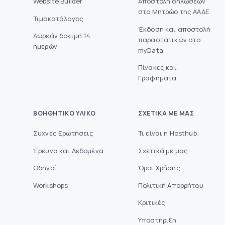
Website Builder
Aποστολή δηλώσεων
στο Mητρώο της ΑΑΔΕ
Τιμοκατάλογος
Έκδοση και αποστολή
Δωρεάν δοκιμή 14
παραστατικών στο
ημερών
myData
Πίνακες και
Γραφήματα
ΒΟΗΘΗΤΙΚΌ ΥΛΙΚΌ
ΣΧΕΤΙΚΆ ΜΕ ΜΑΣ
Συχνές Ερωτήσεις
Τι είναι η Hosthub;
Έρευνα και Δεδομένα
Σχετικά με μας
Οδηγοί
Όροι Χρήσης
Workshops
Πολιτική Απορρήτου
Κριτικές
Υποστήριξη