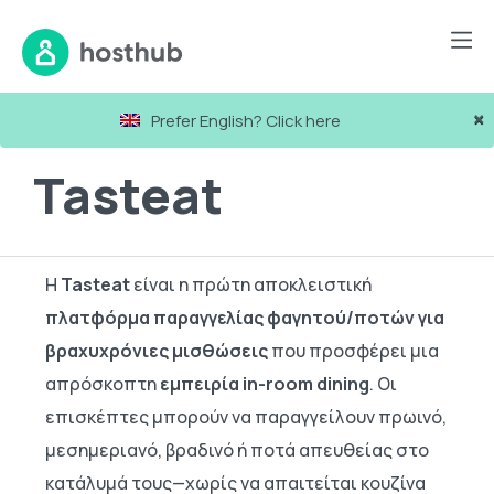
Συνεργασίες
Υπηρεσίες για Επισκέπτες
Tasteat
×
Prefer English? Click here
Tasteat
Η
Tasteat
είναι η πρώτη αποκλειστική
πλατφόρμα παραγγελίας φαγητού/ποτών για
βραχυχρόνιες μισθώσεις
που προσφέρει μια
απρόσκοπτη
εμπειρία in-room dining
. Οι
επισκέπτες μπορούν να παραγγείλουν πρωινό,
μεσημεριανό, βραδινό ή ποτά απευθείας στο
κατάλυμά τους—χωρίς να απαιτείται κουζίνα