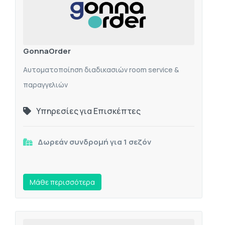
GonnaOrder
Aυτοματοποίηση διαδικασιών room service &
παραγγελιών
Υπηρεσίες για Επισκέπτες
Δωρεάν συνδρομή για 1 σεζόν
Mάθε περισσότερα