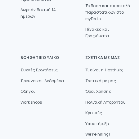
Έκδοση και αποστολή
Δωρεάν δοκιμή 14
παραστατικών στο
ημερών
myData
Πίνακες και
Γραφήματα
ΒΟΗΘΗΤΙΚΌ ΥΛΙΚΌ
ΣΧΕΤΙΚΆ ΜΕ ΜΑΣ
Συχνές Ερωτήσεις
Τι είναι η Hosthub;
Έρευνα και Δεδομένα
Σχετικά με μας
Οδηγοί
Όροι Χρήσης
Workshops
Πολιτική Απορρήτου
Κριτικές
Υποστήριξη
We’re hiring!