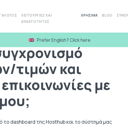
ΤΆΛΟΓΟΣ
ΛΕΙΤΟΥΡΓΊΕΣ ΚΑΙ
ΧΡΉΣΙΜΑ
BLOG
ΣΥΝΕΡ
ΔΥΝΑΤΌΤΗΤΕΣ
 συγχρονισμό τιμοκαταλόγων/τιμών και ενοποιημένες επικοινωνίες
Prefer English? Click here
συγχρονισμό
ν/τιμών και
 επικοινωνίες με
 μου;
από το dashboard της Hosthub και το σύστημά μας