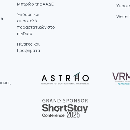
Mητρώο της ΑΑΔΕ
Υποστ
Έκδοση και
We’re h
14
αποστολή
παραστατικών στο
myData
Πίνακες και
Γραφήματα
ρούσι,
0