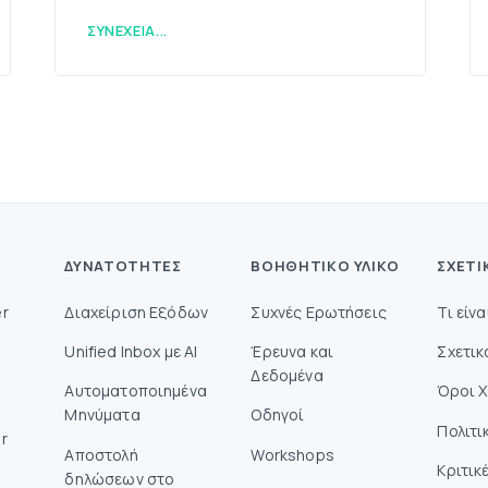
ΣΥΝΈΧΕΙΑ...
ΔΥΝΑΤΌΤΗΤΕΣ
ΒΟΗΘΗΤΙΚΌ ΥΛΙΚΌ
ΣΧΕΤΙ
r
Διαχείριση Εξόδων
Συχνές Ερωτήσεις
Τι είν
Unified Inbox με AI
Έρευνα και
Σχετικ
Δεδομένα
Αυτοματοποιημένα
Όροι 
Μηνύματα
Οδηγοί
Πολιτι
r
Aποστολή
Workshops
Κριτικ
δηλώσεων στο