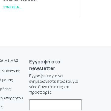
ΣΥΝΈΧΕΙΑ...
ΚΆ ΜΕ ΜΑΣ
Eγγραφή στο
newsletter
αι η Hosthub;
Εγγραφείτε για να
ά με μας
ενημερώνεστε πρώτοι για
νέες δυνατότητες και
Χρήσης
προσφορές
κή Απορρήτου
ές