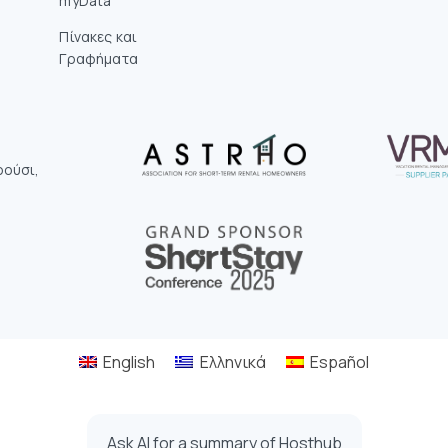
myData
Πίνακες και
Γραφήματα
ρούσι,
0
English
Ελληνικά
Español
Ask AI for a summary of Hosthub