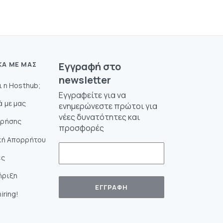
ΚΆ ΜΕ ΜΑΣ
Eγγραφή στο
newsletter
αι η Hosthub;
Εγγραφείτε για να
ά με μας
ενημερώνεστε πρώτοι για
νέες δυνατότητες και
Χρήσης
προσφορές
κή Απορρήτου
ές
ήριξη
iring!