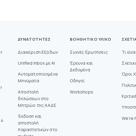
ΔΥΝΑΤΌΤΗΤΕΣ
ΒΟΗΘΗΤΙΚΌ ΥΛΙΚΌ
ΣΧΕΤΙ
r
Διαχείριση Εξόδων
Συχνές Ερωτήσεις
Τι είν
Unified Inbox με AI
Έρευνα και
Σχετικ
Δεδομένα
Αυτοματοποιημένα
Όροι 
Μηνύματα
Οδηγοί
Πολιτι
r
Aποστολή
Workshops
Κριτικ
δηλώσεων στο
Mητρώο της ΑΑΔΕ
Υποστ
Έκδοση και
We’re h
14
αποστολή
παραστατικών στο