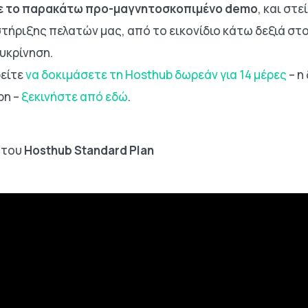
 το παρακάτω προ-μαγνητοσκοπιμένο demo
, και στ
ήριξης πελατών μας, από το εικονίδιο κάτω δεξιά στο s
υκρίνηση.
είτε
να δοκιμάσετε τη Hosthub δωρεάν για 14 μέρες
– η
ρη –
ξεκινήστε από εδώ
.
 του
Hosthub Standard Plan