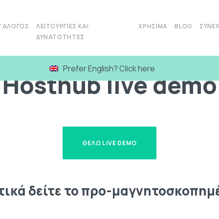
ΤΆΛΟΓΟΣ
ΛΕΙΤΟΥΡΓΊΕΣ ΚΑΙ
ΧΡΉΣΙΜΑ
BLOG
ΣΥΝΕΡ
ΔΥΝΑΤΌΤΗΤΕΣ
Prefer English? Click here
Hosthub live demo
ΘΕΛΩ LIVE DEMO
τικά δείτε το προ-μαγνητοσκοπημ