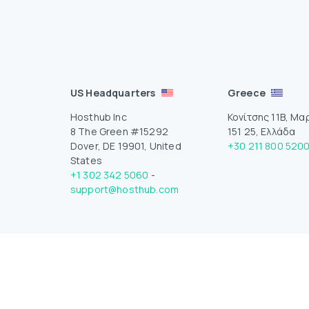
US Headquarters
Greece
Hosthub Inc
Κονίτσης 11Β, Μα
8 The Green #15292
151 25, Ελλάδα
Dover, DE 19901, United
+30 211 800 520
States
+1 302 342 5060
-
support@hosthub.com