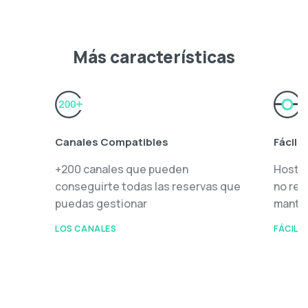
Más características
Canales Compatibles
Fácil 
+200 canales que pueden
Hosthu
conseguirte todas las reservas que
no req
puedas gestionar
mante
LOS CANALES
FÁCIL 