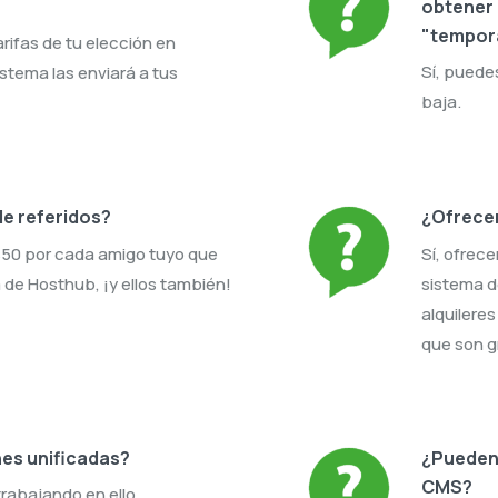
obtener
"tempor
arifas de tu elección en
Sí, puede
stema las enviará a tus
baja.
e referidos?
¿Ofrece
 $50 por cada amigo tuyo que
Sí, ofrec
a de Hosthub, ¡y ellos también!
sistema d
alquileres
que son g
es unificadas?
¿Pueden 
CMS?
rabajando en ello.