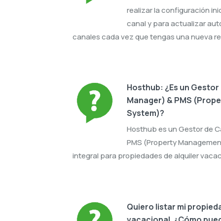
realizar la configuración ini
canal y para actualizar au
canales cada vez que tengas una nueva re
Hosthub: ¿Es un Gestor
Manager) & PMS (Prop
System)?
Hosthub es un Gestor de C
PMS (Property Management
integral para propiedades de alquiler vacac
Quiero listar mi propieda
vacacional. ¿Cómo pue