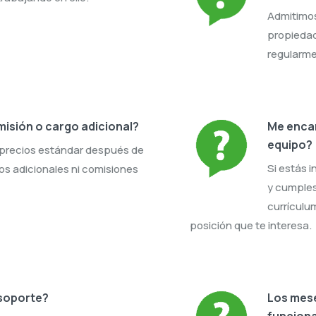
Admitimos
propieda
regularme
misión o cargo adicional?
Me encan
equipo?
precios estándar después de
Si estás 
os adicionales ni comisiones
y cumples
currículu
posición que te interesa.
soporte?
Los mese
funcion