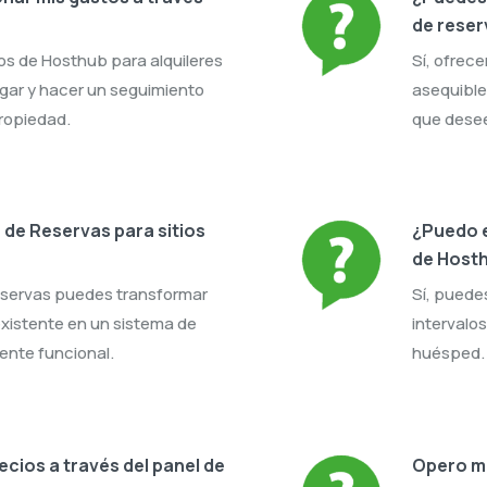
de reser
tos de Hosthub para alquileres
Sí, ofrec
gar y hacer un seguimiento
asequible
propiedad.
que desee
de Reservas para sitios
¿Puedo e
de Host
Reservas puedes transformar
Sí, puede
existente en un sistema de
intervalo
ente funcional.
huésped.
ecios a través del panel de
Opero mi