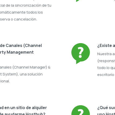
cial de la sincronización de tu
tomáticamente todos los
serva o cancelación.
 de Canales (Channel
¿Existe 
erty Management
Nuestra 
(responsi
anales (Channel Manager) &
todo lo q
 System), una solución
escritorio
ional.
d en un sitio de alquiler
¿Qué suc
de ayudarme Hosthub?
uso Hos