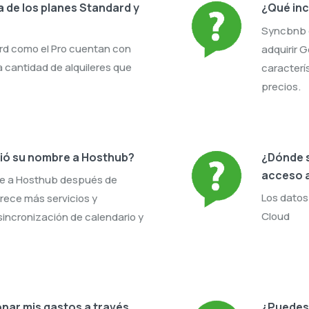
a de los planes Standard y
¿Qué inc
Syncbnb 
rd como el Pro cuentan con
adquirir 
a cantidad de alquileres que
caracterís
precios.
ió su nombre a Hosthub?
¿Dónde s
acceso a
e a Hosthub después de
Los datos
rece más servicios y
Cloud
 sincronización de calendario y
nar mis gastos a través
¿Puedes 