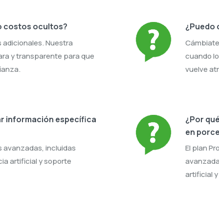
o costos ocultos?
¿Puedo c
s adicionales. Nuestra
Cámbiate 
lara y transparente para que
cuando lo
ianza.
vuelve atr
 información específica
¿Por qué
en porc
s avanzadas, incluidas
El plan Pr
a artificial y soporte
avanzadas
artificial