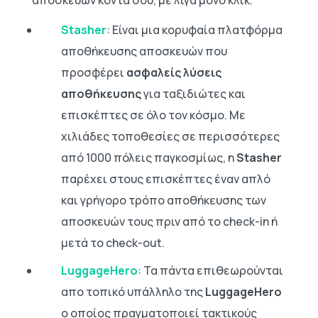
αποσκευών κοντά σου, με λίγα μόνο κλικ.
Stasher
: Είναι μια κορυφαία πλατφόρμα
αποθήκευσης αποσκευών που
προσφέρει
ασφαλείς λύσεις
αποθήκευσης
για ταξιδιώτες και
επισκέπτες σε όλο τον κόσμο. Με
χιλιάδες τοποθεσίες σε περισσότερες
από 1000 πόλεις παγκοσμίως, η
Stasher
παρέχει στους επισκέπτες έναν απλό
και γρήγορο τρόπο αποθήκευσης των
αποσκευών τους πριν από το check-in ή
μετά το check-out.
LuggageHero
: Τα πάντα επιθεωρούνται
απο τοπικό υπάλληλο της
LuggageHero
o oποίος πραγματοποιεί τακτικούς