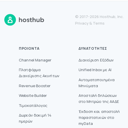
© 2017-2026 Hosthub, Inc.
Privacy
&
Terms
ΠΡΟΙΌΝΤΑ
ΔΥΝΑΤΌΤΗΤΕΣ
Channel Manager
Διαχείριση Εξόδων
Πλατφόρμα
Unified Inbox με AI
Διαχείρισης Ακινήτων
Αυτοματοποιημένα
Revenue Booster
Μηνύματα
Website Builder
Aποστολή δηλώσεων
στο Mητρώο της ΑΑΔΕ
Τιμοκατάλογος
Έκδοση και αποστολή
Δωρεάν δοκιμή 14
παραστατικών στο
ημερών
myData