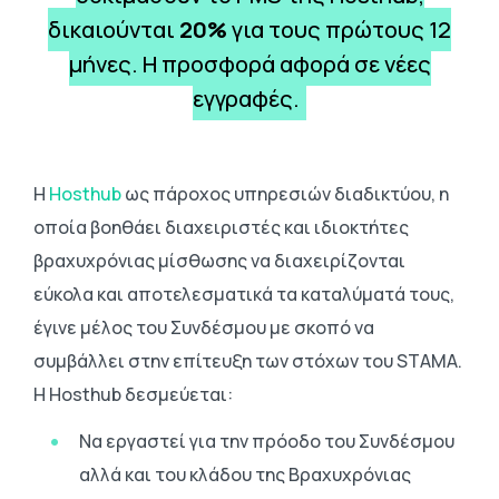
δικαιούνται
20%
για τους πρώτους 12
μήνες. Η προσφορά αφορά σε νέες
εγγραφές.
Η
Hosthub
ως πάροχος υπηρεσιών διαδικτύου, η
οποία βοηθάει διαχειριστές και ιδιοκτήτες
βραχυχρόνιας μίσθωσης να διαχειρίζονται
εύκολα και αποτελεσματικά τα καταλύματά τους,
έγινε μέλος του Συνδέσμου με σκοπό να
συμβάλλει στην επίτευξη των στόχων του STAMA.
Η Hosthub δεσμεύεται:
Να εργαστεί για την πρόοδο του Συνδέσμου
αλλά και του κλάδου της Βραχυχρόνιας