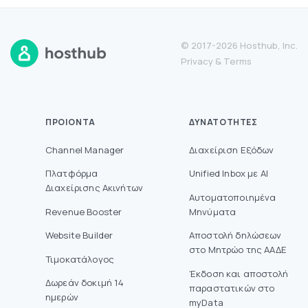
© 2017-2026 Hosthub, Inc.
Privacy
&
Terms
ΠΡΟΙΌΝΤΑ
ΔΥΝΑΤΌΤΗΤΕΣ
Channel Manager
Διαχείριση Εξόδων
Πλατφόρμα
Unified Inbox με AI
Διαχείρισης Ακινήτων
Αυτοματοποιημένα
Revenue Booster
Μηνύματα
Website Builder
Aποστολή δηλώσεων
στο Mητρώο της ΑΑΔΕ
Τιμοκατάλογος
Έκδοση και αποστολή
Δωρεάν δοκιμή 14
παραστατικών στο
ημερών
myData