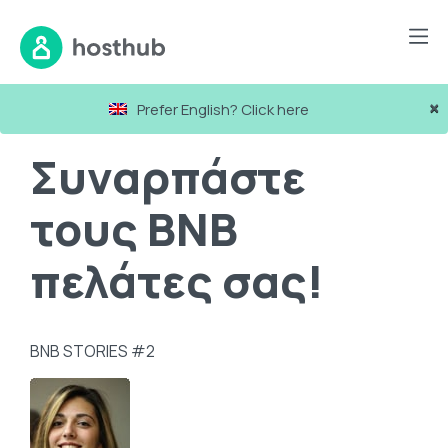
Blog
Συναρπάστε τους BNB πελάτες σας!
×
Prefer English? Click here
Συναρπάστε
τους BNB
πελάτες σας!
BNB STORIES #2