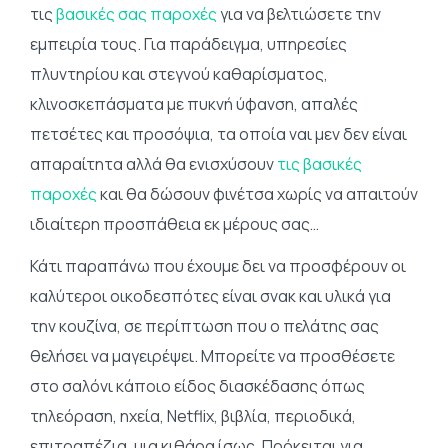
τις
βασικές σας παροχές
για να βελτιώσετε την
εμπειρία τους. Για παράδειγμα, υπηρεσίες
πλυντηρίου και στεγνού καθαρίσματος,
κλινοσκεπάσματα με πυκνή ύφανση, απαλές
πετσέτες και προσόψια, τα οποία ναι μεν δεν είναι
απαραίτητα αλλά θα ενισχύσουν
τις βασικές
παροχές
και θα δώσουν φινέτσα χωρίς να απαιτούν
ιδιαίτερη προσπάθεια εκ μέρους σας…
Κάτι παραπάνω που έχουμε δει να προσφέρουν οι
καλύτεροι οικοδεσπότες είναι σνακ και υλικά για
την κουζίνα, σε περίπτωση που ο πελάτης σας
θελήσει να μαγειρέψει. Μπορείτε να προσθέσετε
στο σαλόνι κάποιο είδος διασκέδασης όπως
τηλεόραση, ηχεία, Netflix, βιβλία, περιοδικά,
επιτραπέζια, μια κιθάρα ίσως. Πρόκειται για