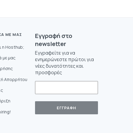
ΚΆ ΜΕ ΜΑΣ
Eγγραφή στο
newsletter
αι η Hosthub;
Εγγραφείτε για να
ά με μας
ενημερώνεστε πρώτοι για
νέες δυνατότητες και
Χρήσης
προσφορές
κή Απορρήτου
ές
ήριξη
iring!