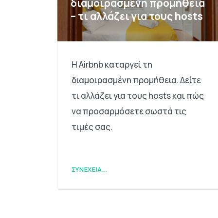
διαμοιρασμένη προμήθεια
– τι αλλάζει για τους hosts
Η Airbnb καταργεί τη
διαμοιρασμένη προμήθεια. Δείτε
τι αλλάζει για τους hosts και πώς
να προσαρμόσετε σωστά τις
τιμές σας.
ΣΥΝΈΧΕΙΑ...