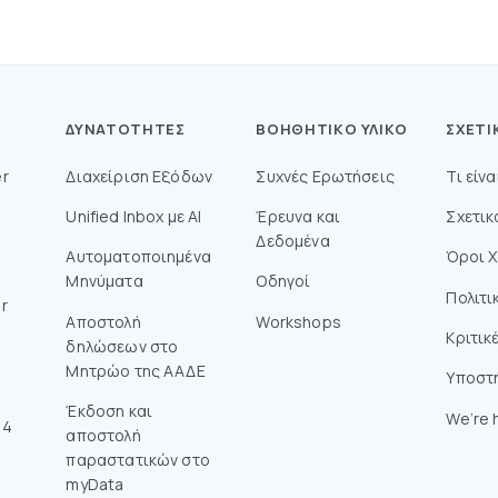
ΔΥΝΑΤΌΤΗΤΕΣ
ΒΟΗΘΗΤΙΚΌ ΥΛΙΚΌ
ΣΧΕΤΙ
r
Διαχείριση Εξόδων
Συχνές Ερωτήσεις
Τι είν
Unified Inbox με AI
Έρευνα και
Σχετικ
Δεδομένα
Αυτοματοποιημένα
Όροι 
Μηνύματα
Οδηγοί
Πολιτι
r
Aποστολή
Workshops
Κριτικ
δηλώσεων στο
Mητρώο της ΑΑΔΕ
Υποστ
Έκδοση και
We’re h
14
αποστολή
παραστατικών στο
myData