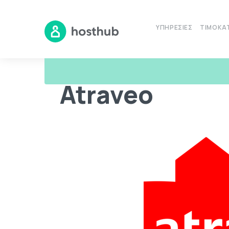
ΥΠΗΡΕΣΊΕΣ
ΤΙΜΟΚΑ
Βοηθητικό Υλικό
Κανάλια
Atraveo
Atraveo