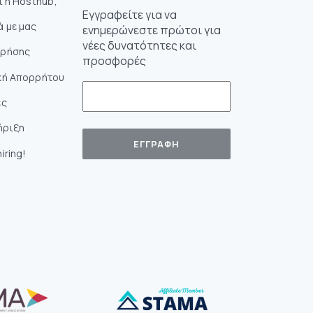
αι η Hosthub;
Εγγραφείτε για να
ά με μας
ενημερώνεστε πρώτοι για
νέες δυνατότητες και
Χρήσης
προσφορές
κή Απορρήτου
ές
ήριξη
iring!