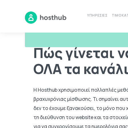
ΥΠΗΡΕΣΊΕΣ
ΤΙΜΟΚΑ
Βοηθητικό Υλικό
Συχνές Ερωτήσεις
Πώς γίνετα
Πώς γίνεται ν
ΟΛΑ τα κανάλι
H Hosthub χρησιμοποιεί πολλαπλές μεθό
βραχυχρόνιας μίσθωσης. Τι σημαίνει αυτ
δεν το έχουμε ξανακούσει, το μόνο που χ
τη διεύθυνση του website και τα στοιχε
για να συγχρονίσουμε τα ημερολόγια σας