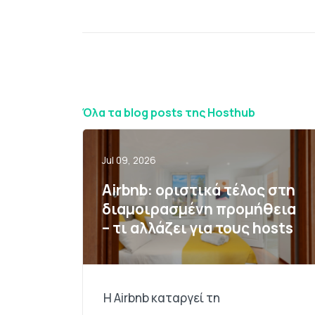
Όλα τα blog posts της Hosthub
Jul 09, 2026
Airbnb: οριστικά τέλος στη
διαμοιρασμένη προμήθεια
– τι αλλάζει για τους hosts
Η Airbnb καταργεί τη