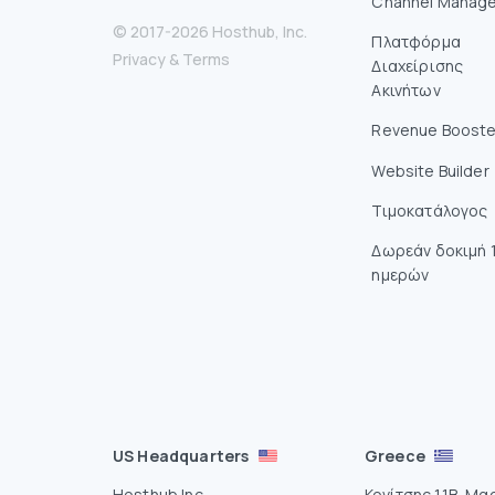
Channel Manage
© 2017-2026 Hosthub, Inc.
Πλατφόρμα
Privacy
&
Terms
Διαχείρισης
Ακινήτων
Revenue Booste
Website Builder
Τιμοκατάλογος
Δωρεάν δοκιμή 
ημερών
US Headquarters
Greece
Hosthub Inc
Κονίτσης 11Β, Μα