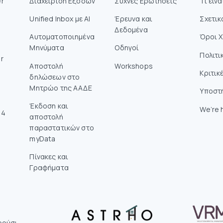
r
Διαχείριση Εξόδων
Συχνές Ερωτήσεις
Τι είν
Unified Inbox με AI
Έρευνα και
Σχετικ
Δεδομένα
Αυτοματοποιημένα
Όροι 
Μηνύματα
Οδηγοί
Πολιτι
r
Aποστολή
Workshops
Κριτικ
δηλώσεων στο
Mητρώο της ΑΑΔΕ
Υποστ
Έκδοση και
We’re h
14
αποστολή
παραστατικών στο
myData
Πίνακες και
Γραφήματα
ρούσι,