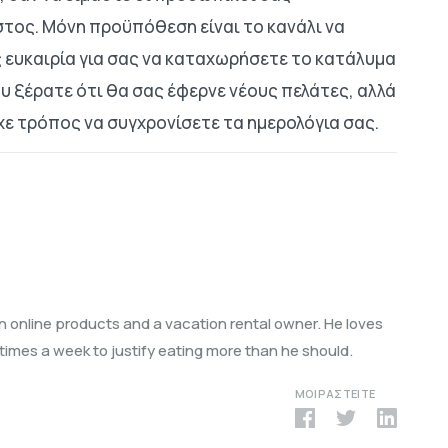
στος. Μόνη προϋπόθεση είναι το κανάλι να
υς ευκαιρία για σας να καταχωρήσετε το κατάλυμα
ου ξέρατε ότι θα σας έφερνε νέους πελάτες, αλλά
χε τρόπος να συγχρονίσετε τα ημερολόγια σας.
in online products and a vacation rental owner. He loves
3 times a week to justify eating more than he should.
ΜΟΙΡΑΣΤΕΊΤΕ