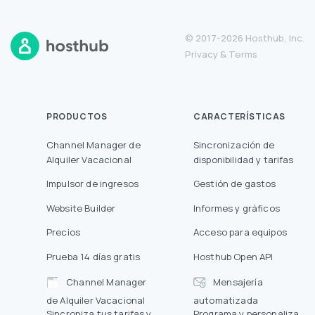
© 2017-2026 Hosthub, Inc.
Privacy
&
Terms
PRODUCTOS
CARACTERÍSTICAS
Channel Manager de
Sincronización de
Alquiler Vacacional
disponibilidad y tarifas
Impulsor de ingresos
Gestión de gastos
Website Builder
Informes y gráficos
Precios
Acceso para equipos
Prueba 14 días gratis
Hosthub Open API
Channel Manager
Mensajería
de Alquiler Vacacional
automatizada
Sincroniza tus tarifas y
Programa y personaliza