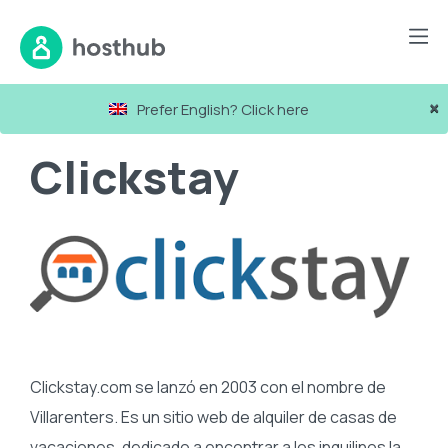
Recursos
Channels
Clickstay
×
Prefer English? Click here
Clickstay
Clickstay.com se lanzó en 2003 con el nombre de
Villarenters. Es un sitio web de alquiler de casas de
vacaciones, dedicado a encontrar a los inquilinos la