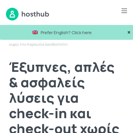
Blog
×
Prefer English? Click here
Έξυπνες, απλές & ασφαλείς λύσεις για check-in και check-out
χωρίς την παρουσία οικοδεσπότη
Έξυπνες, απλές
& ασφαλείς
λύσεις για
check-in και
check-out χωρίς