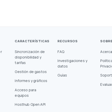
CARACTERÍSTICAS
RECURSOS
SOBR
r
Sincronización de
FAQ
Acerca
disponibilidad y
Investigaciones y
Polític
tarifas
datos
Privac
Gestión de gastos
Guías
Sopor
Informes y gráficos
Evalua
Acceso para
equipos
Hosthub Open API