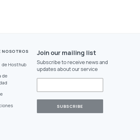
E NOSOTROS
Join our mailing list
Subscribe to receive news and
 de Hosthub
updates about our service
a de
idad
te
ciones