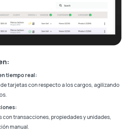
en:
en tiempo real:
s de tarjetas con respecto a los cargos, agilizando
os.
ciones:
s con transacciones, propiedades y unidades,
ción manual.