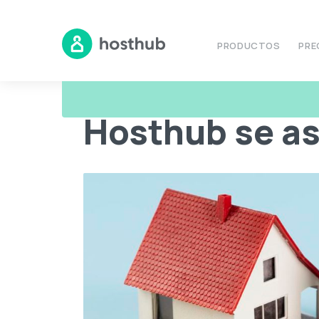
PRODUCTOS
PRE
Blog
Hosthub se asocia con Clyr
Hosthub se as