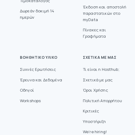
Τιμοκατάλογος
Έκδοση και αποστολή
Δωρεάν δοκιμή 14
παραστατικών στο
ημερών
myData
Πίνακες και
Γραφήματα
ΒΟΗΘΗΤΙΚΌ ΥΛΙΚΌ
ΣΧΕΤΙΚΆ ΜΕ ΜΑΣ
Συχνές Ερωτήσεις
Τι είναι η Hosthub;
Έρευνα και Δεδομένα
Σχετικά με μας
Οδηγοί
Όροι Χρήσης
Workshops
Πολιτική Απορρήτου
Κριτικές
Υποστήριξη
We’re hiring!